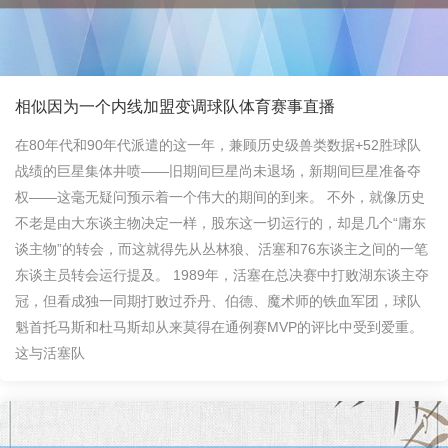
相似因为一个内线加盟变调球队体育赛事直播
在80年代和90年代派遣的这一年，兼顾历史级兽类数据+52胜球队
战绩的巨星集体井喷——旧期间巨星尚未退场，新期间巨星准备夺
权——这毫无疑问预示着一个伟大的期间的到来。 不外，就像历史
不老是由大东谈主物决定一样，股东这一切运行的，却是几个“庸东
谈主物”的转会，而这就得先从丛林狼、活塞和76东谈主之间的一笔
东谈主员转会运行提及。 1989年，活塞在总决赛中打败湖东谈主夺
冠，但看成独一同期打败过乔丹、伯德、魔术师的铁血军团，球队
魁首托马斯和杜马斯却从来莫得在通例赛MVP的评比中受到爱重。
这与活塞队