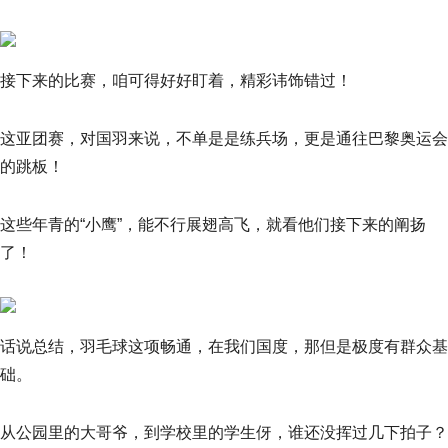
接下来的比赛，咱可得好好盯着，精彩讳饰错过！
这亚团赛，对国羽来说，不单是是练兵场，更是通往巴黎奥运会
的跳板！
这些年青的“小鹰”，能不行展翅高飞，就看他们接下来的阐扬
了！
话说总结，羽毛球这项畅通，在我们国度，那但是极度有群众基
础。
从公园里的大哥爷，到学校里的学生伢，谁还没挥过几下拍子？