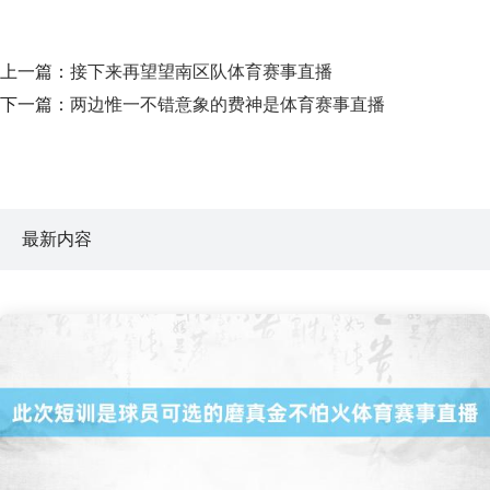
上一篇：
接下来再望望南区队体育赛事直播
下一篇：
两边惟一不错意象的费神是体育赛事直播
最新内容