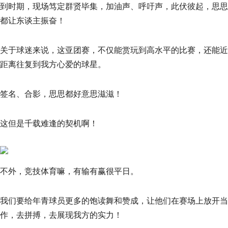
到时期，现场笃定群贤毕集，加油声、呼吁声，此伏彼起，思思
都让东谈主振奋！
关于球迷来说，这亚团赛，不仅能赏玩到高水平的比赛，还能近
距离往复到我方心爱的球星。
签名、合影，思思都好意思滋滋！
这但是千载难逢的契机啊！
不外，竞技体育嘛，有输有赢很平日。
我们要给年青球员更多的饱读舞和赞成，让他们在赛场上放开当
作，去拼搏，去展现我方的实力！