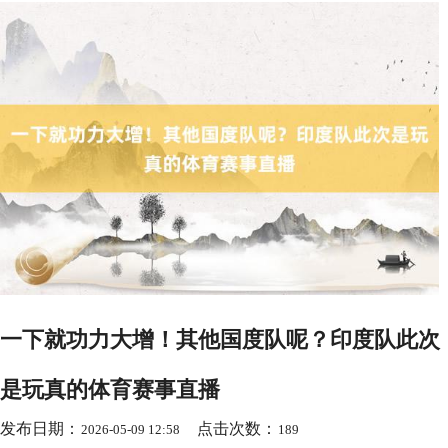
一下就功力大增！其他国度队呢？印度队此次
是玩真的体育赛事直播
发布日期：
点击次数：
2026-05-09 12:58
189