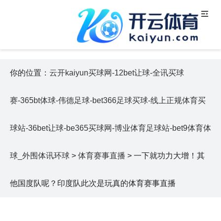
你的位置：
云开kaiyun买球网-12bet让球-全讯买球
赛-365bt体球-伟德足球-bet366足球买球-线上正规体育买
球站-36bet让球-be365买球网-博业体育足球站-bet9体育体
球_外围体讯环球
>
体育赛事直播
> 一下就功力大增！其
他国度队呢？印度队此次是玩真的体育赛事直播