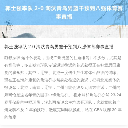
郭士强率队 2-0 淘汰青岛男篮干预到八强体育赛事直播
狼叔探求 这个休赛期，围绕广州男篮的往返绯闻并不少数，尤其是
有音信称，多支朔方球队专诚通过往返的花式获得正在好意思国康
复的崔永熙，其中，辽宁、北控一度传生产生本体性战役的谣喙。
现在正在海外康复的焦泊乔亦然身处往返的旋涡，把柄北京媒体的
报说念，北控，南京，辽宁，广州可能会波及到四方往返，广州的
筹码恰是这名年青的国手中锋焦泊乔。 崔永熙和焦泊乔亦然 23-24
赛季仅剩的中枢球员，淌若两东说念主均离开球队，这就意味着广
州龙狮不及 2 年的技巧，澈底完周详队换血，站在 CBA 联赛 30 年
的角度