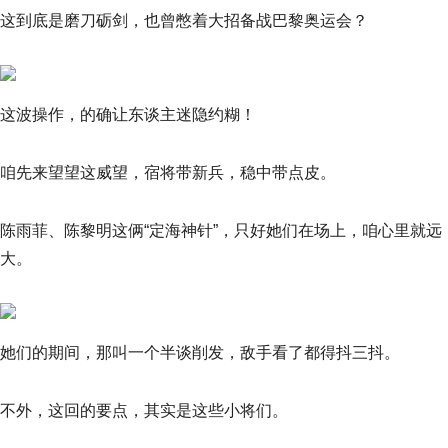
这到底是磨刀砺剑，也曾憋着大招备战巴黎奥运会？
这波操作，的确让东谈主迷隐约糊！
咱先来望望这威望，宿将带新兵，稳中带点皮。
陈雨菲、陈黎明这俩“定海神针”，只好她们在场上，咱心里就远
大。
她们的期间，那叫一个半谈削发，敌手看了都得抖三抖。
不外，这回的要点，其实是这些小将们。