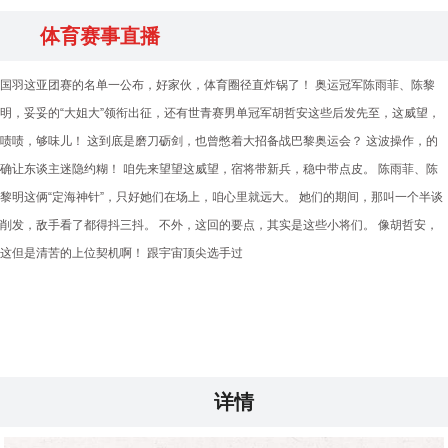
体育赛事直播
国羽这亚团赛的名单一公布，好家伙，体育圈径直炸锅了！ 奥运冠军陈雨菲、陈黎
明，妥妥的“大姐大”领衔出征，还有世青赛男单冠军胡哲安这些后发先至，这威望，
啧啧，够味儿！ 这到底是磨刀砺剑，也曾憋着大招备战巴黎奥运会？ 这波操作，的
确让东谈主迷隐约糊！ 咱先来望望这威望，宿将带新兵，稳中带点皮。 陈雨菲、陈
黎明这俩“定海神针”，只好她们在场上，咱心里就远大。 她们的期间，那叫一个半谈
削发，敌手看了都得抖三抖。 不外，这回的要点，其实是这些小将们。 像胡哲安，
这但是清苦的上位契机啊！ 跟宇宙顶尖选手过
详情