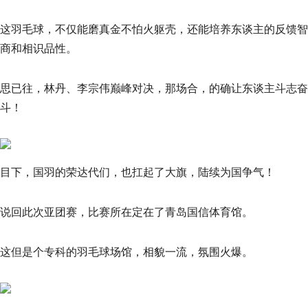
这羽毛球，不仅能磨真金不怕火躯壳，还能培养东谈主的反馈智
商和相识品性。
思已往，林丹、李宗伟巅峰对决，那场合，的确让东谈主斗志奋
斗！
目下，国羽的荣达代们，也扛起了大旗，陆续为国争气！
说回此次亚团赛，比赛所在定在了青岛国信体育馆。
这但是个专科的羽毛球场馆，相貌一流，氛围火爆。