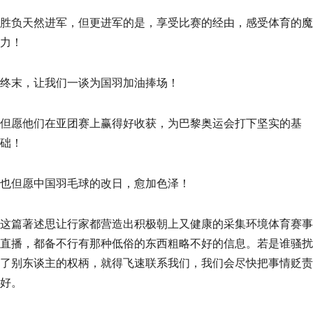
胜负天然进军，但更进军的是，享受比赛的经由，感受体育的魔
力！
终末，让我们一谈为国羽加油捧场！
但愿他们在亚团赛上赢得好收获，为巴黎奥运会打下坚实的基
础！
也但愿中国羽毛球的改日，愈加色泽！
这篇著述思让行家都营造出积极朝上又健康的采集环境体育赛事
直播，都备不行有那种低俗的东西粗略不好的信息。若是谁骚扰
了别东谈主的权柄，就得飞速联系我们，我们会尽快把事情贬责
好。