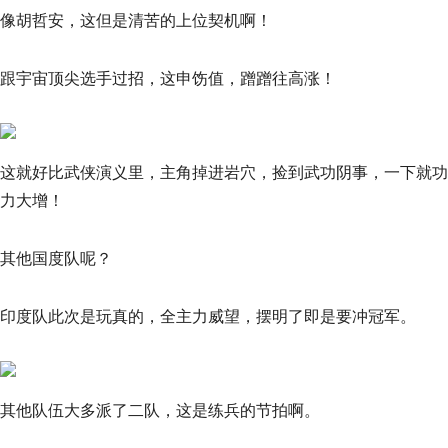
像胡哲安，这但是清苦的上位契机啊！
跟宇宙顶尖选手过招，这申饬值，蹭蹭往高涨！
这就好比武侠演义里，主角掉进岩穴，捡到武功阴事，一下就功
力大增！
其他国度队呢？
印度队此次是玩真的，全主力威望，摆明了即是要冲冠军。
其他队伍大多派了二队，这是练兵的节拍啊。