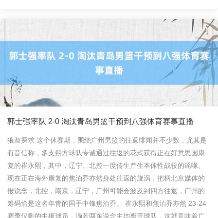
郭士强率队 2-0 淘汰青岛男篮干预到八强体育赛事直播
狼叔探求 这个休赛期，围绕广州男篮的往返绯闻并不少数，尤其是
有音信称，多支朔方球队专诚通过往返的花式获得正在好意思国康
复的崔永熙，其中，辽宁、北控一度传生产生本体性战役的谣喙。
现在正在海外康复的焦泊乔亦然身处往返的旋涡，把柄北京媒体的
报说念，北控，南京，辽宁，广州可能会波及到四方往返，广州的
筹码恰是这名年青的国手中锋焦泊乔。 崔永熙和焦泊乔亦然 23-24
赛季仅剩的中枢球员，淌若两东说念主均离开球队，这就意味着广