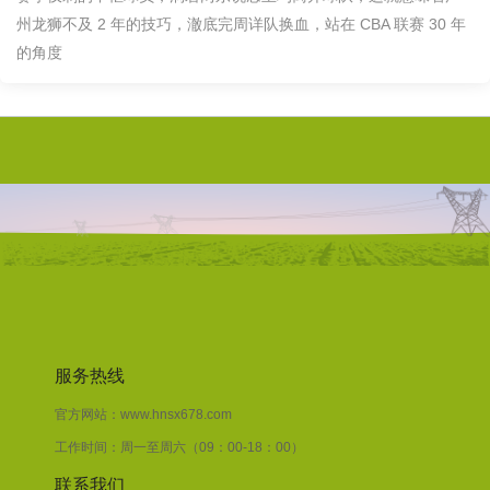
州龙狮不及 2 年的技巧，澈底完周详队换血，站在 CBA 联赛 30 年
的角度
服务热线
官方网站：www.hnsx678.com
工作时间：周一至周六（09：00-18：00）
联系我们