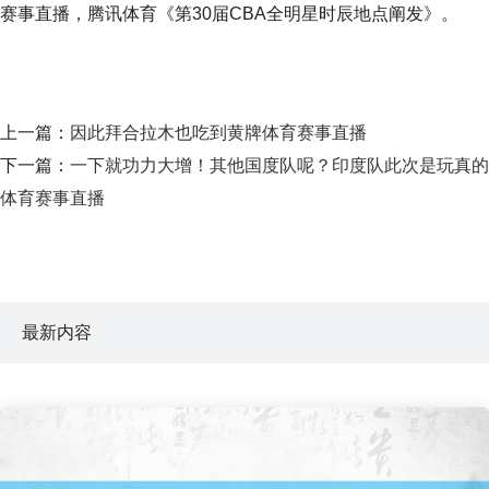
赛事直播，腾讯体育《第30届CBA全明星时辰地点阐发》。
上一篇：
因此拜合拉木也吃到黄牌体育赛事直播
下一篇：
一下就功力大增！其他国度队呢？印度队此次是玩真的
体育赛事直播
最新内容