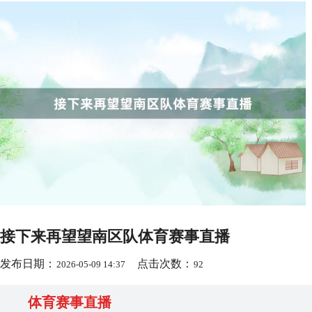
接下来再望望南区队体育赛事直播
发布日期：
点击次数：
2026-05-09 14:37
92
体育赛事直播