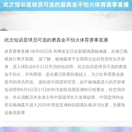
此次短训是球员可选的磨真金不怕火体育赛事直播
体育赛事直播 08月05日讯 有网友近日在新疆偶遇杨瀚森，后者已规
模旅行离开新疆。 据了解，杨瀚森将于近期再次赴好意思转头开辟
者，进入球队在8月11日开启的短训营。此次短训是球员可选的磨真
金不怕火，共有两期，是在夏日联赛的基础上，为少壮和需要连接
提升的球员所设。 据此前中国篮协官宣，由于杨瀚森进入的开辟者
短训营和8月5日至17日的外洋篮联须眉亚洲杯日程重迭，经空洞评
估，并从清醒员本东谈主和中国篮球长久发展磋商，中国篮球协会
答应杨瀚森不进入2025年男篮亚洲杯的国度队集训与比赛，负重致
远备战新赛