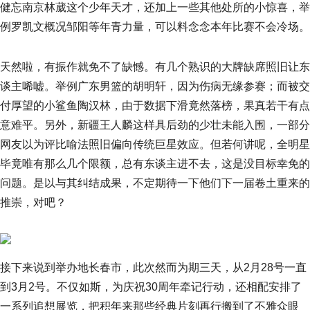
健忘南京林葳这个少年天才，还加上一些其他处所的小惊喜，举
例罗凯文概况邹阳等年青力量，可以料念念本年比赛不会冷场。
天然啦，有振作就免不了缺憾。有几个熟识的大牌缺席照旧让东
谈主唏嘘。举例广东男篮的胡明轩，因为伤病无缘参赛；而被交
付厚望的小鲨鱼陶汉林，由于数据下滑竟然落榜，果真若干有点
意难平。另外，新疆王人麟这样具后劲的少壮未能入围，一部分
网友以为评比喻法照旧偏向传统巨星效应。但若何讲呢，全明星
毕竟唯有那么几个限额，总有东谈主进不去，这是没目标幸免的
问题。是以与其纠结成果，不定期待一下他们下一届卷土重来的
推崇，对吧？
接下来说到举办地长春市，此次然而为期三天，从2月28号一直
到3月2号。不仅如斯，为庆祝30周年牵记行动，还相配安排了
一系列追想展览，把积年来那些经典片刻再行搬到了不雅众眼