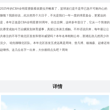
2025年的CBA全明星赛眼看就要拉开帷幕了，篮球迷们是不是早已急不可耐内心的
慷慨？我跟你说，此次然而个大日子，不光是我们一年一度的球星嘉会，更紧迫的
是，本年正值是CBA全明星赛30周年。你念念啊，这样多年昔日了，它从一个简便的
比赛变成如今万众瞩策划体育盛事，真挺让东谈主感触。不外话说归来，每年最让公
共眷注的不等于南北区首发和替补威望吗？本年名单刚刚公布，那淆乱劲儿然而少许
没少。 咱先聊聊北区队。本年北区首发五虎远离是周琦、曾凡博、杨瀚森、赵睿还有
赵继伟。这几位名字一出来，大伙都得点头吧？周琦
详情