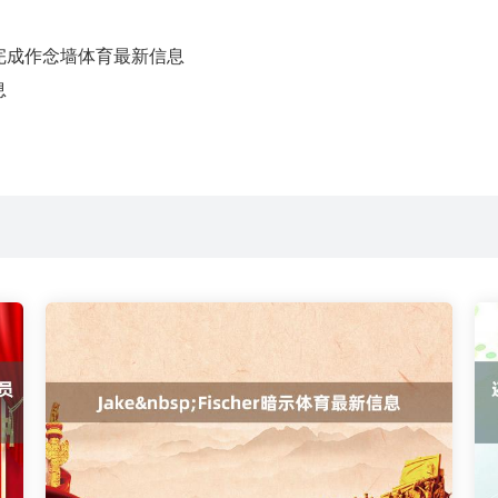
完成作念墙体育最新信息
息