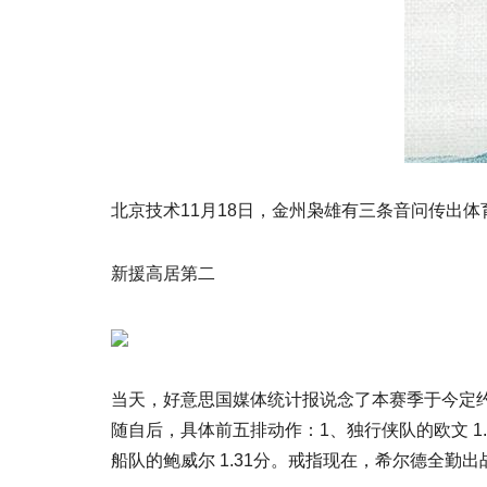
北京技术11月18日，金州枭雄有三条音问传出
新援高居第二
当天，好意思国媒体统计报说念了本赛季于今定约
随自后，具体前五排动作：1、独行侠队的欧文 1.4
船队的鲍威尔 1.31分。戒指现在，希尔德全勤出战12