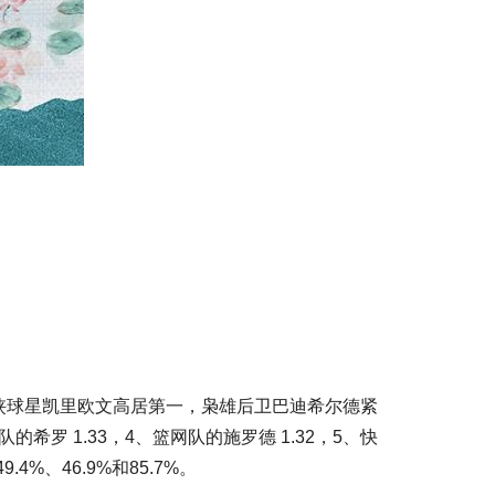
行侠球星凯里欧文高居第一，枭雄后卫巴迪希尔德紧
希罗 1.33，4、篮网队的施罗德 1.32，5、快
%、46.9%和85.7%。