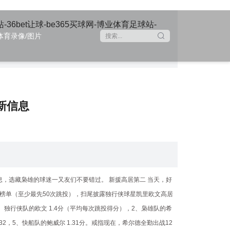
-36bet让球-be365买球网-博业体育足球站-
体育录像/图片
最新信息
息，选藏枭雄的球迷一又友们不要错过。 新援高居第二 当天，好
5榜单（至少最先50次跳投），扫尾披露独行侠球星凯里欧文高居
独行侠队的欧文 1.4分（平均每次跳投得分），2、枭雄队的希
1.32，5、快船队的鲍威尔 1.31分。戒指现在，希尔德全勤出战12