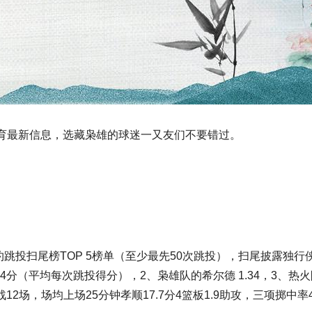
体育最新信息，选藏枭雄的球迷一又友们不要错过。
跳投扫尾榜TOP 5榜单（至少最先50次跳投），扫尾披露独
分（平均每次跳投得分），2、枭雄队的希尔德 1.34，3、热火队的
场，场均上场25分钟孝顺17.7分4篮板1.9助攻，三项掷中率49.4