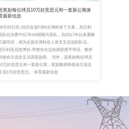
还奖励每位球员10万好意思元和一套新公寓体
育最新信息
08月05日讯 2025女篮FIBA非洲杯落下大幕，尼日利
亚队在决赛中以78-64驯顺马里队，自2017年以来通顺
五届夺冠，成为女篮非洲杯史上首支五连冠的队伍。
尼日利亚总统博拉-蒂努布在总统府邸授予球员、教师
和使命主说念主员国度勋章。 另外，还奖励每位球员
10万好意思元和一套新公寓，奖励教师和使命主说念
主员5万好意思元。 体育最新信息