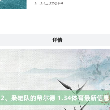
场，场均上场25分钟孝
详情