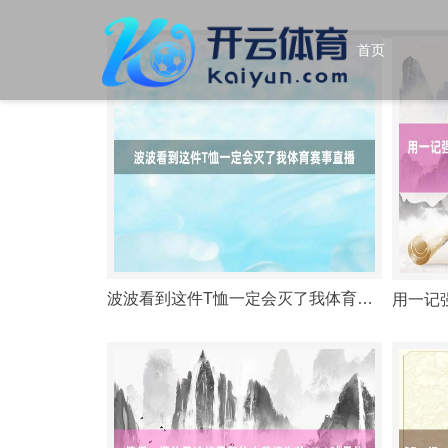
首页
波波看到这件T恤一定会灭了我体育赛事直播