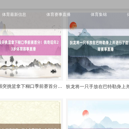
体育最新信息
体育赛事直播
体育集锦
用一记强突挑篮拿下糊口季前赛首分！佩奇现年23岁体育赛事直播