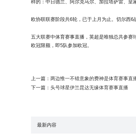
样的：中日德兰、阿尔克马尔、加拉塔萨雷、皇
欧协联联赛阶段共6轮，已于上月为止。切尔西6
五大联赛中体育赛事直播，英超是唯独总共参赛
欧冠限额，即5队参加欧冠。
上一篇：
两边惟一不错意象的费神是体育赛事直
下一篇：
头号球星伊兰昆达无缘体育赛事直播
最新内容