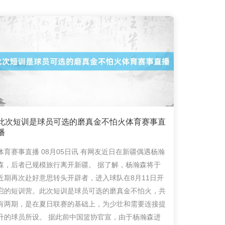
此次短训是球员可选的磨真金不怕火体育赛事直
播
体育赛事直播 08月05日讯 有网友近日在新疆偶遇杨瀚
森，后者已规模旅行离开新疆。 据了解，杨瀚森将于
近期再次赴好意思转头开辟者，进入球队在8月11日开
启的短训营。此次短训是球员可选的磨真金不怕火，共
有两期，是在夏日联赛的基础上，为少壮和需要连接提
升的球员所设。 据此前中国篮协官宣，由于杨瀚森进