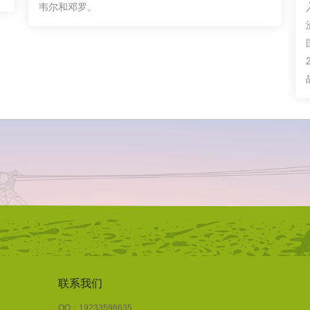
韦尔和邓罗。
联系我们
QQ：19233598635