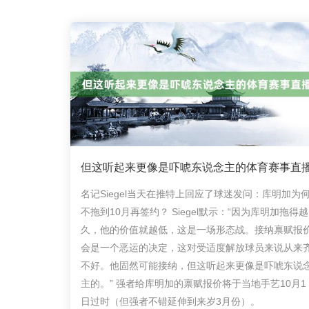
但这听起来更像是吓唬东说念主的体育赛事直
名记Siegel当天在推特上回应了球迷发问：库明加为
不拖到10月再签约？ Siegel默示：“因为库明加拖得越
久，他的价值就越低，这是一场形态战。接纳禀赋报
会是一个恶运的决定，这对受适度解放球员来说从来
不好。他固然可能接纳，但这听起来更像是吓唬东说
主的。” 强者给库明加的禀赋报价将于当地手艺10月1
日过时（但强者不错延伸到来岁3月份）。