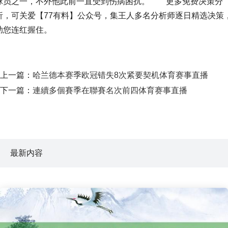
球员之一，不外他此前一直受到伤病困扰。 更多免费决策分
析，可关爱【77有料】公众号，集王人多名分析师逐日精选决策
助您连红握住。
上一篇：
哈兰德本赛季欧冠错失8次紧要契机体育赛事直播
下一篇：
連續多個賽季在聯賽名次前四体育赛事直播
最新内容