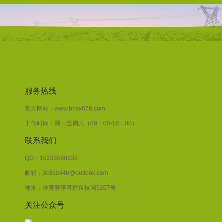
服务热线
官方网站：www.hnsx678.com
工作时间：周一至周六（09：00-18：00）
联系我们
QQ：19233598635
邮箱：3c8cb44b@outlook.com
地址：体育赛事直播科技园5267号
关注公众号