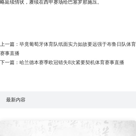
略延续情状，赓续在西甲赛场给巴塞罗那施压。
上一篇：
毕竟葡萄牙体育队纸面实力如故要远强于布鲁日队体育
赛事直播
下一篇：
哈兰德本赛季欧冠错失8次紧要契机体育赛事直播
最新内容