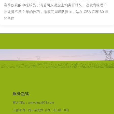
赛季仅剩的中枢球员，淌若两东说念主均离开球队，这就意味着广
州龙狮不及 2 年的技巧，澈底完周详队换血，站在 CBA 联赛 30 年
的角度
服务热线
官方网站：www.hnsx678.com
工作时间：周一至周六（09：00-18：00）