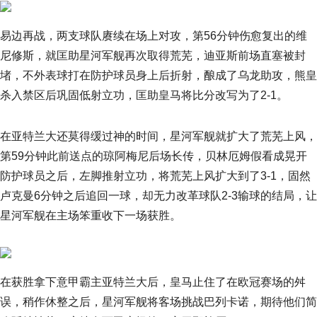
易边再战，两支球队赓续在场上对攻，第56分钟伤愈复出的维
尼修斯，就匡助星河军舰再次取得荒芜，迪亚斯前场直塞被封
堵，不外表球打在防护球员身上后折射，酿成了乌龙助攻，熊皇
杀入禁区后巩固低射立功，匡助皇马将比分改写为了2-1。
在亚特兰大还莫得缓过神的时间，星河军舰就扩大了荒芜上风，
第59分钟此前送点的琼阿梅尼后场长传，贝林厄姆假看成晃开
防护球员之后，左脚推射立功，将荒芜上风扩大到了3-1，固然
卢克曼6分钟之后追回一球，却无力改革球队2-3输球的结局，让
星河军舰在主场笨重收下一场获胜。
在获胜拿下意甲霸主亚特兰大后，皇马止住了在欧冠赛场的舛
误，稍作休整之后，星河军舰将客场挑战巴列卡诺，期待他们简