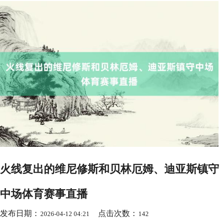
火线复出的维尼修斯和贝林厄姆、迪亚斯镇守
中场体育赛事直播
发布日期：
点击次数：
2026-04-12 04:21
142