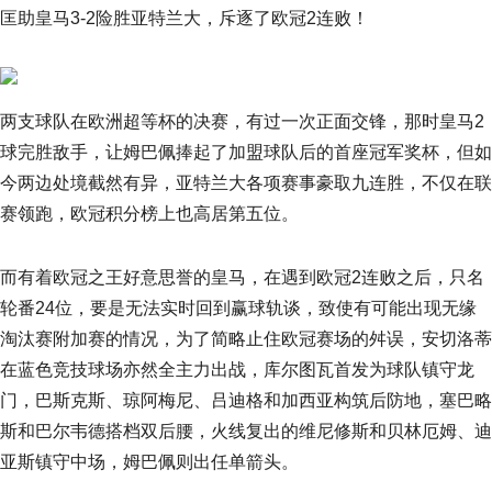
匡助皇马3-2险胜亚特兰大，斥逐了欧冠2连败！
两支球队在欧洲超等杯的决赛，有过一次正面交锋，那时皇马2
球完胜敌手，让姆巴佩捧起了加盟球队后的首座冠军奖杯，但如
今两边处境截然有异，亚特兰大各项赛事豪取九连胜，不仅在联
赛领跑，欧冠积分榜上也高居第五位。
而有着欧冠之王好意思誉的皇马，在遇到欧冠2连败之后，只名
轮番24位，要是无法实时回到赢球轨谈，致使有可能出现无缘
淘汰赛附加赛的情况，为了简略止住欧冠赛场的舛误，安切洛蒂
在蓝色竞技球场亦然全主力出战，库尔图瓦首发为球队镇守龙
门，巴斯克斯、琼阿梅尼、吕迪格和加西亚构筑后防地，塞巴略
斯和巴尔韦德搭档双后腰，火线复出的维尼修斯和贝林厄姆、迪
亚斯镇守中场，姆巴佩则出任单箭头。