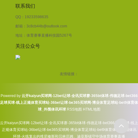
联系我们
QQ：19233598635
邮箱：3c8cb44b@outlook.com
地址：体育赛事直播科技园5267号
关注公众号
友情链接：
Powered by
云开kaiyun买球网-12bet让球-全讯买球赛-365bt体球-伟德足球-bet366
足球买球-线上正规体育买球站-36bet让球-be365买球网-博业体育足球站-bet9体育体
球_外围体讯环球
RSS地图
HTML地图
云开kaiyun买球网-12bet让球-全讯买球赛-365bt体球-伟德足球-bet366足球买球-线上
正规体育买球站-36bet让球-be365买球网-博业体育足球站-bet9体育体球_外围体讯
环球-火线复出的维尼修斯和贝林厄姆、迪亚斯镇守中场体育赛事直播