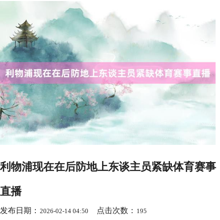
利物浦现在在后防地上东谈主员紧缺体育赛事
直播
发布日期：
点击次数：
2026-02-14 04:50
195