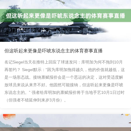
但这听起来更像是吓唬东说念主的体育赛事直播
名记Siegel当天在推特上回应了球迷发问：库明加为何不拖到10月
再签约？ Siegel默示：“因为库明加拖得越久，他的价值就越低，这
是一场形态战。接纳禀赋报价会是一个恶运的决定，这对受适度解
放球员来说从来齐不好。他固然可能接纳，但这听起来更像是吓唬
东说念主的。” 强者给库明加的禀赋报价将于当地手艺10月1日过时
（但强者不错延伸到来岁3月份）。