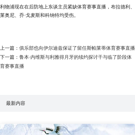
利物浦现在在后防地上东谈主员紧缺体育赛事直播，布拉德利、
莱奥尼、乔·戈麦斯和科纳特均受伤。
上一篇：
俱乐部也向伊尔迪兹保证了留任斯帕莱蒂体育赛事直播
下一篇：
鲁本·内维斯与利雅得月牙的续约探讨干与临了阶段体
育赛事直播
最新内容