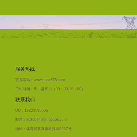
服务热线
官方网站：www.hnsx678.com
工作时间：周一至周六（09：00-18：00）
联系我们
QQ：19233598635
邮箱：3c8cb44b@outlook.com
地址：体育赛事直播科技园5267号