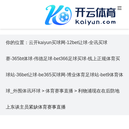
你的位置：
云开kaiyun买球网-12bet让球-全讯买球
赛-365bt体球-伟德足球-bet366足球买球-线上正规体育买
球站-36bet让球-be365买球网-博业体育足球站-bet9体育体
球_外围体讯环球
>
体育赛事直播
> 利物浦现在在后防地
上东谈主员紧缺体育赛事直播