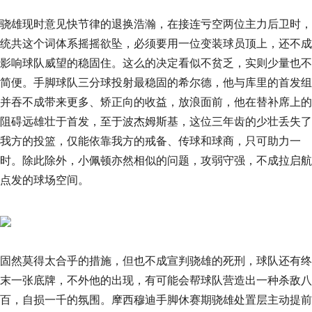
骁雄现时意见快节律的退换浩瀚，在接连亏空两位主力后卫时，
统共这个词体系摇摇欲坠，必须要用一位变装球员顶上，还不成
影响球队威望的稳固住。这么的决定看似不贫乏，实则少量也不
简便。手脚球队三分球投射最稳固的希尔德，他与库里的首发组
并吞不成带来更多、矫正向的收益，放浪面前，他在替补席上的
阻碍远雄壮于首发，至于波杰姆斯基，这位三年齿的少壮丢失了
我方的投篮，仅能依靠我方的戒备、传球和球商，只可助力一
时。除此除外，小佩顿亦然相似的问题，攻弱守强，不成拉启航
点发的球场空间。
固然莫得太合乎的措施，但也不成宣判骁雄的死刑，球队还有终
末一张底牌，不外他的出现，有可能会帮球队营造出一种杀敌八
百，自损一千的氛围。摩西穆迪手脚休赛期骁雄处置层主动提前