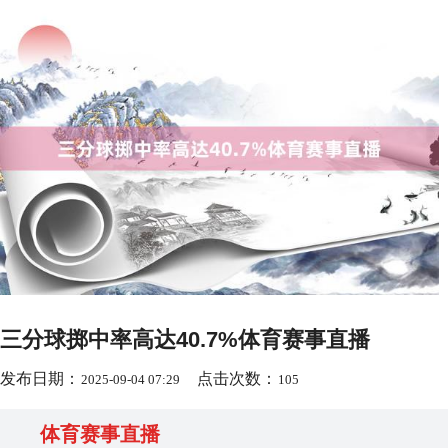
三分球掷中率高达40.7%体育赛事直播
发布日期：
点击次数：
2025-09-04 07:29
105
体育赛事直播