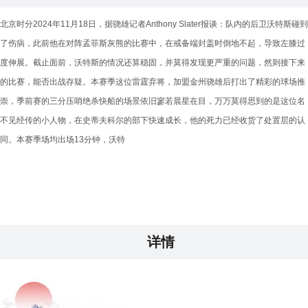
北京时分2024年11月18日，据骁雄记者Anthony Slater报谈：队内的后卫沃特斯碰到
了伤病，此前他在对阵孟菲斯灰熊的比赛中，在戒备端封盖时倒地不起，导致左膝过
度伸展。截止面前，沃特斯的情况还算稳固，并莫得发现更严重的问题，然则接下来
的比赛，能否出战存疑。本赛季这位雷霆弃将，加盟金州骁雄后打出了精彩的球场推
崇，季前赛的三分压哨绝杀快船的场景依旧寥若晨星在目，万万莫得思到的是这位名
不见经传的小人物，在史蒂夫科尔的部下快速成长，他的死力已经收货了处置层的认
同。本赛季场均出场13分钟，沃特
详情