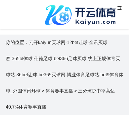
你的位置：
云开kaiyun买球网-12bet让球-全讯买球
赛-365bt体球-伟德足球-bet366足球买球-线上正规体育买
球站-36bet让球-be365买球网-博业体育足球站-bet9体育体
球_外围体讯环球
>
体育赛事直播
> 三分球掷中率高达
40.7%体育赛事直播