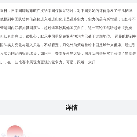
近日，日本国脚远藤航在接纳本国媒体采访时，对中国男足的评价激发了平凡护理。
他提到中国队曾凭借高额进入引进归化球员进步实力，实力仍是有所增强；但如今不
管是国内联赛如祖国度队，超过速率较其他国度自在。这一言论固然听起来很委婉，
但却直击痛点，很扎心，默示中国男足在亚洲鸿沟内已处于过期地位。 远藤航提到中
国队实力变化与进入关连，不成否定，归化外助策略曾给中国足球带来但愿。通过引
入实力刚劲的归化球员，如阿兰、费南多蒋光太等，国度队的举座实力获得了显贵进
步，在一些比赛中展现出更强的竞争力。可是，跟着一众归
详情