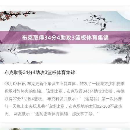
布克取得34分4助攻3篮板体育集锦
08月05日讯 布克更新个东谈主应答媒体，转发了一段我方少壮赛季
客场对阵热火的集锦。 该场比赛，布克取得34分4助攻3篮板，韦德
取得27分7助攻4篮板。 布克转发并默示：“（这是我）第一次比赛
前一天晚上出去玩儿😂” 该场比赛，布克场地的太阳92-108不敌热
火。 网友默示：“迈阿密啊体育集锦，那没事了😂。”