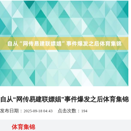
自从“网传易建联嫖娼”事件爆发之后体育集锦
发布日期：
点击次数：
2025-09-18 04:43
194
体育集锦