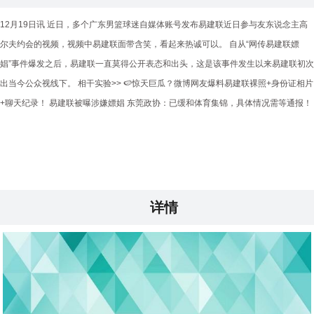
12月19日讯 近日，多个广东男篮球迷自媒体账号发布易建联近日参与友东说念主高
尔夫约会的视频，视频中易建联面带含笑，看起来热诚可以。 自从“网传易建联嫖
娼”事件爆发之后，易建联一直莫得公开表态和出头，这是该事件发生以来易建联初次
出当今公众视线下。 相干实验>> 🍉惊天巨瓜？微博网友爆料易建联裸照+身份证相片
+聊天纪录！ 易建联被曝涉嫌嫖娼 东莞政协：已缓和体育集锦，具体情况需等通报！
详情