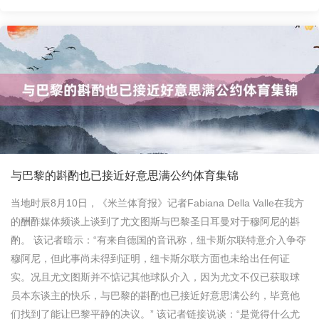
与巴黎的斟酌也已接近好意思满公约体育集锦
当地时辰8月10日，《米兰体育报》记者Fabiana Della Valle在我方
的酬酢媒体频谈上谈到了尤文图斯与巴黎圣日耳曼对于穆阿尼的斟
酌。 该记者暗示：“有来自德国的音讯称，纽卡斯尔联特意介入争夺
穆阿尼，但此事尚未得到证明，纽卡斯尔联方面也未给出任何证
实。况且尤文图斯并不惦记其他球队介入，因为尤文不仅已获取球
员本东谈主的快乐，与巴黎的斟酌也已接近好意思满公约，毕竟他
们找到了能让巴黎平静的决议。” 该记者链接说谈：“是觉得什么尤