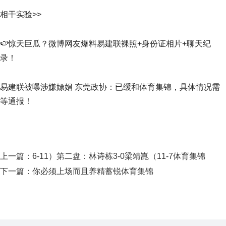
相干实验>>
🍉惊天巨瓜？微博网友爆料易建联裸照+身份证相片+聊天纪
录！
易建联被曝涉嫌嫖娼 东莞政协：已缓和体育集锦，具体情况需
等通报！
上一篇：
6-11）第二盘：林诗栋3-0梁靖崑（11-7体育集锦
下一篇：
你必须上场而且养精蓄锐体育集锦